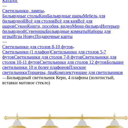
Каталог
—
Светильники, лампы
Бильярдные столы
Кии
Бильярдные шары
Мебель для
бильярдной
Всё для столов
Всё для кия
Всё для
шаров
Сукно
Книги, пособия, видео
Мини-бильярд
Интерьер
бильярдной
Сувениры
Бильярдные комнаты
Наборы для
игры
Игра Новус
Подарочные карты
—
Светильники для столов 8-10 футов
Светильники (1 плафон)
Светильники для столов 5-7
футов
Светильники для столов 7-8 футов
Светильники для
столов 10-11 футов
Светильники для столов 12 футов
Большие
светильники 10 и более плафонов
Плоские
светильники
Торшеры, бра
Комплектующие для светильников
—
Бильярдный светильник Керн, 4 плафона (золотистый,
вставки матовое стекло)