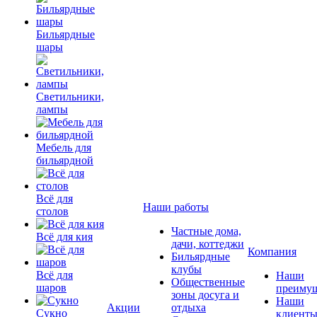
Бильярдные
шары
Светильники,
лампы
Мебель для
бильярдной
Всё для
Наши работы
столов
Частные дома,
Всё для кия
дачи, коттеджи
Компания
Бильярдные
клубы
Всё для
Наши
Общественные
шаров
преимущ
зоны досуга и
Наши
Акции
отдыха
Сукно
клиент