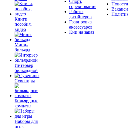
Спорт,
Новост
соревнования
Ваканс
Работы
Полити
дизайнеров
Книги,
Гравировка
пособия,
аксессуаров
видео
Кии на заказ
Мини-
бильярд
Интерьер
бильярдной
Сувениры
Бильярдные
комнаты
Наборы для
игры