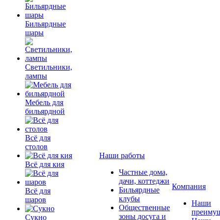
Бильярдные
шары
Светильники,
лампы
Мебель для
бильярдной
Всё для
столов
Наши работы
Всё для кия
Частные дома,
дачи, коттеджи
Компания
Бильярдные
Всё для
клубы
шаров
Наши
Общественные
преимущ
зоны досуга и
Сукно