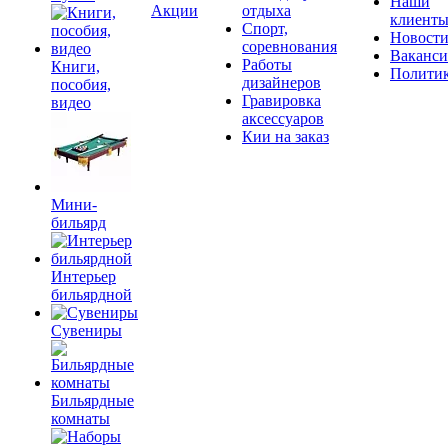
Наши
Акции
отдыха
клиент
Спорт,
Новост
соревнования
Ваканс
Работы
Книги,
Полити
дизайнеров
пособия,
Гравировка
видео
аксессуаров
Кии на заказ
Мини-
бильярд
Интерьер
бильярдной
Сувениры
Бильярдные
комнаты