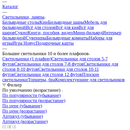
—
Каталог
—
Светильники, лампы
Бильярдные столы
Кии
Бильярдные шары
Мебель для
бильярдной
Всё для столов
Всё для кия
Всё для
шаров
Сукно
Книги, пособия, видео
Мини-бильярд
Интерьер
бильярдной
Сувениры
Бильярдные комнаты
Наборы для
игры
Игра Новус
Подарочные карты
—
Большие светильники 10 и более плафонов
Светильники (1 плафон)
Светильники для столов 5-7
футов
Светильники для столов 7-8 футов
Светильники для
столов 8-10 футов
Светильники для столов 10-11
футов
Светильники для столов 12 футов
Плоские
светильники
Торшеры, бра
Комплектующие для светильников
Фильтр
По умолчанию (возрастание)
По популярности (убывание)
По популярности (возрастание)
По цене (убывание)
По цене (возрастание)
Артикул (убывание)
Артикул (возрастание)