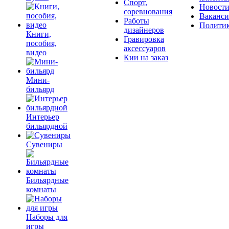
Спорт,
Новост
соревнования
Ваканс
Работы
Полити
дизайнеров
Книги,
Гравировка
пособия,
аксессуаров
видео
Кии на заказ
Мини-
бильярд
Интерьер
бильярдной
Сувениры
Бильярдные
комнаты
Наборы для
игры