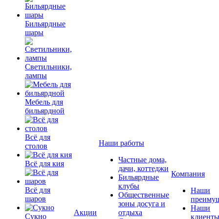
Бильярдные
шары
Светильники,
лампы
Мебель для
бильярдной
Всё для
Наши работы
столов
Частные дома,
Всё для кия
дачи, коттеджи
Компания
Бильярдные
клубы
Всё для
Наши
Общественные
шаров
преимущ
зоны досуга и
Наши
Акции
отдыха
Сукно
клиент