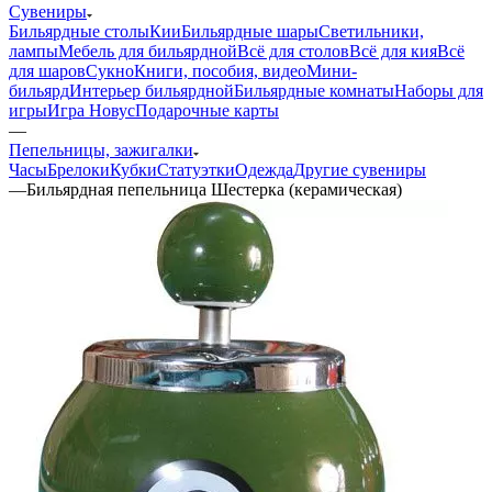
Сувениры
Бильярдные столы
Кии
Бильярдные шары
Светильники,
лампы
Мебель для бильярдной
Всё для столов
Всё для кия
Всё
для шаров
Сукно
Книги, пособия, видео
Мини-
бильярд
Интерьер бильярдной
Бильярдные комнаты
Наборы для
игры
Игра Новус
Подарочные карты
—
Пепельницы, зажигалки
Часы
Брелоки
Кубки
Статуэтки
Одежда
Другие сувениры
—
Бильярдная пепельница Шестерка (керамическая)